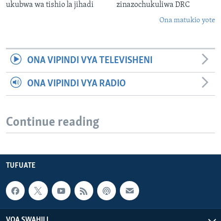
ukubwa wa tishio la jihadi
zinazochukuliwa DRC
Ona matukio yote
ONA VIPINDI VYA TELEVISHENI
ONA VIPINDI VYA RADIO
Continue reading
TUFUATE
VOA SWAHILI