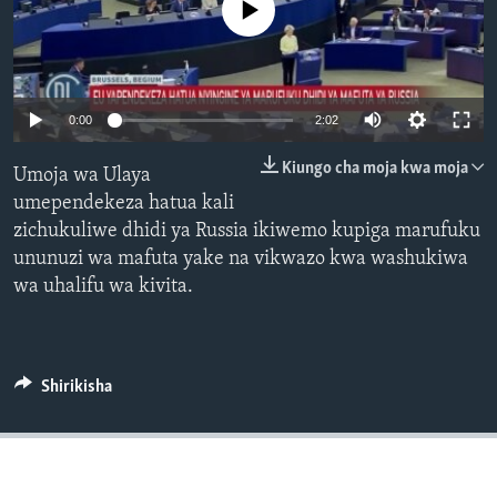
No media source currently available
0:00
2:02
Kiungo cha moja kwa moja
Umoja wa Ulaya
umependekeza hatua kali
zichukuliwe dhidi ya Russia ikiwemo kupiga marufuku
ununuzi wa mafuta yake na vikwazo kwa washukiwa
wa uhalifu wa kivita.
Shirikisha