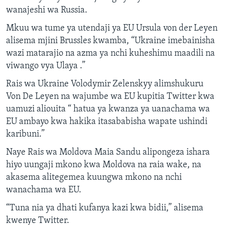
wanajeshi wa Russia.
Mkuu wa tume ya utendaji ya EU Ursula von der Leyen
alisema mjini Brussles kwamba, “Ukraine imebainisha
wazi matarajio na azma ya nchi kuheshimu maadili na
viwango vya Ulaya .”
Rais wa Ukraine Volodymir Zelenskyy alimshukuru
Von De Leyen na wajumbe wa EU kupitia Twitter kwa
uamuzi aliouita “ hatua ya kwanza ya uanachama wa
EU ambayo kwa hakika itasababisha wapate ushindi
karibuni.”
Naye Rais wa Moldova Maia Sandu alipongeza ishara
hiyo uungaji mkono kwa Moldova na raia wake, na
akasema alitegemea kuungwa mkono na nchi
wanachama wa EU.
“Tuna nia ya dhati kufanya kazi kwa bidii,” alisema
kwenye Twitter.