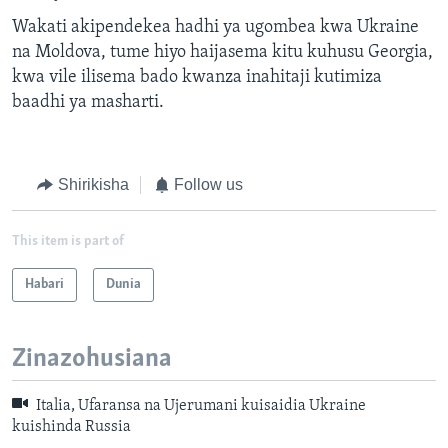
Wakati akipendekea hadhi ya ugombea kwa Ukraine
na Moldova, tume hiyo haijasema kitu kuhusu Georgia,
kwa vile ilisema bado kwanza inahitaji kutimiza
baadhi ya masharti.
Shirikisha
Follow us
This item is part of
Habari
Dunia
Zinazohusiana
Italia, Ufaransa na Ujerumani kuisaidia Ukraine
kuishinda Russia