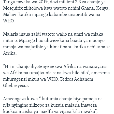
Tangu mwaka wa 2019, dozi millioni 2.3 za chanjo ya
Mosquirix zilitolewa kwa watoto nchini Ghana, Kenya,
Malawi katika mpango kabambe unaoratibiwa na
WHO.
Malaria inaua zaidi watoto walio na umri wa miaka
mitano. Mpango huo uliwezekana baada ya muongo
mmoja wa majaribio ya kimatibabu katika nchi saba za
Afrika.
“Hii ni chanjo iliyotengenezwa Afrika na wanasayansi
wa Afrika na tunajivunia sana kwa hilo hilo”, amesema
mkurugenzi mkuu wa WHO, Tedros Adhanom
Ghebreyesus.
Ameongeza kuwa “ kutumia chanjo hiyo pamoja na
njia nyingine zilizopo za kuzuia malaria inaweza
kuokoa maisha ya maelfu ya vijana kila mwaka”,