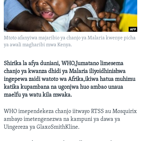
Mtoto afanyiwa majaribio ya chanjo ya Malaria kwenye picha
ya awali magharibi mwa Kenya.
Shirika la afya duniani, WHO,Jumatano limesema
chanjo ya kwanza dhidi ya Malaria iliyoidhinishwa
ingepewa zaidi watoto wa Afrika,ikiwa hatua muhimu
katika kupambana na ugonjwa huo ambao unaua
maelfu ya watu kila mwaka.
WHO imependekeza chanjo iitwayo RTSS au Mosquirix
ambayo imetengenezwa na kampuni ya dawa ya
Uingereza ya GlaxoSmithKline.