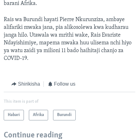
barani Afrika.
Rais wa Burundi hayati Pierre Nkurunziza, ambaye
alifariki mwaka jana, pia alikosolewa kwa kudharau
janga hilo. Utawala wa mrithi wake, Rais Evariste
Ndayishimiye, mapema mwaka huu ulisema nchi hiyo
ya watu zaidi ya milioni 11 bado haihitaji chanjo za
COVID-19.
Shirikisha
Follow us
This item is part of
Habari
Afrika
Burundi
Continue reading