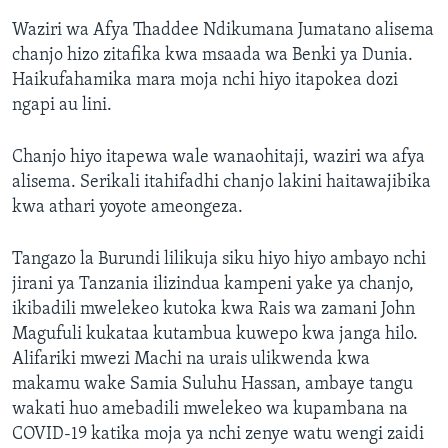
Waziri wa Afya Thaddee Ndikumana Jumatano alisema
chanjo hizo zitafika kwa msaada wa Benki ya Dunia.
Haikufahamika mara moja nchi hiyo itapokea dozi
ngapi au lini.
Chanjo hiyo itapewa wale wanaohitaji, waziri wa afya
alisema. Serikali itahifadhi chanjo lakini haitawajibika
kwa athari yoyote ameongeza.
Tangazo la Burundi lilikuja siku hiyo hiyo ambayo nchi
jirani ya Tanzania ilizindua kampeni yake ya chanjo,
ikibadili mwelekeo kutoka kwa Rais wa zamani John
Magufuli kukataa kutambua kuwepo kwa janga hilo.
Alifariki mwezi Machi na urais ulikwenda kwa
makamu wake Samia Suluhu Hassan, ambaye tangu
wakati huo amebadili mwelekeo wa kupambana na
COVID-19 katika moja ya nchi zenye watu wengi zaidi