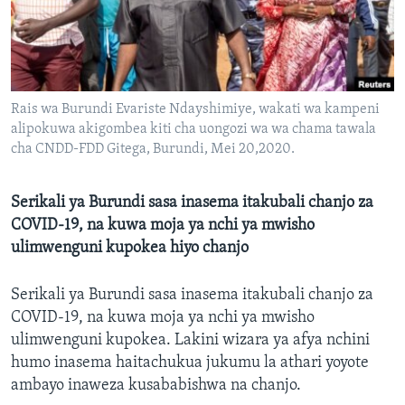
Rais wa Burundi Evariste Ndayshimiye, wakati wa kampeni
alipokuwa akigombea kiti cha uongozi wa wa chama tawala
cha CNDD-FDD Gitega, Burundi, Mei 20,2020.
Serikali ya Burundi sasa inasema itakubali chanjo za
COVID-19, na kuwa moja ya nchi ya mwisho
ulimwenguni kupokea hiyo chanjo
Serikali ya Burundi sasa inasema itakubali chanjo za
COVID-19, na kuwa moja ya nchi ya mwisho
ulimwenguni kupokea. Lakini wizara ya afya nchini
humo inasema haitachukua jukumu la athari yoyote
ambayo inaweza kusababishwa na chanjo.