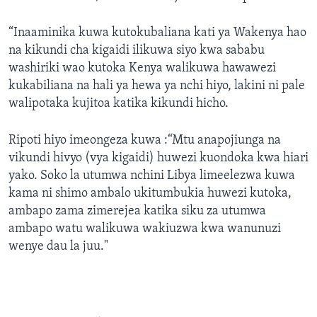
“Inaaminika kuwa kutokubaliana kati ya Wakenya hao
na kikundi cha kigaidi ilikuwa siyo kwa sababu
washiriki wao kutoka Kenya walikuwa hawawezi
kukabiliana na hali ya hewa ya nchi hiyo, lakini ni pale
walipotaka kujitoa katika kikundi hicho.
Ripoti hiyo imeongeza kuwa :“Mtu anapojiunga na
vikundi hivyo (vya kigaidi) huwezi kuondoka kwa hiari
yako. Soko la utumwa nchini Libya limeelezwa kuwa
kama ni shimo ambalo ukitumbukia huwezi kutoka,
ambapo zama zimerejea katika siku za utumwa
ambapo watu walikuwa wakiuzwa kwa wanunuzi
wenye dau la juu."