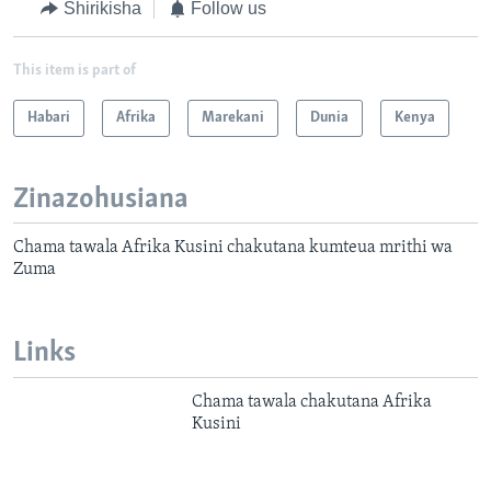
Shirikisha
Follow us
This item is part of
Habari
Afrika
Marekani
Dunia
Kenya
Zinazohusiana
Chama tawala Afrika Kusini chakutana kumteua mrithi wa
Zuma
Links
Chama tawala chakutana Afrika
Kusini