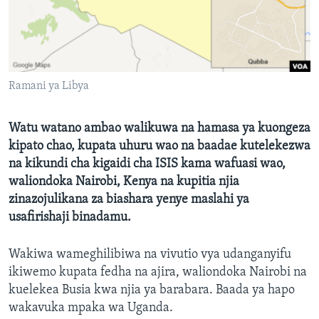
Ramani ya Libya
Watu watano ambao walikuwa na hamasa ya kuongeza
kipato chao, kupata uhuru wao na baadae kutelekezwa
na kikundi cha kigaidi cha ISIS kama wafuasi wao,
waliondoka Nairobi, Kenya na kupitia njia
zinazojulikana za biashara yenye maslahi ya
usafirishaji binadamu.
Wakiwa wameghilibiwa na vivutio vya udanganyifu
ikiwemo kupata fedha na ajira, waliondoka Nairobi na
kuelekea Busia kwa njia ya barabara. Baada ya hapo
wakavuka mpaka wa Uganda.