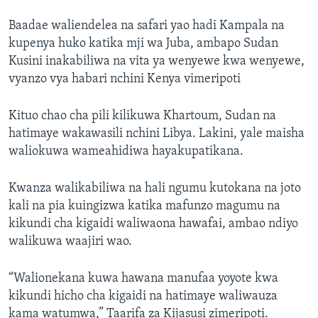
Baadae waliendelea na safari yao hadi Kampala na
kupenya huko katika mji wa Juba, ambapo Sudan
Kusini inakabiliwa na vita ya wenyewe kwa wenyewe,
vyanzo vya habari nchini Kenya vimeripoti
Kituo chao cha pili kilikuwa Khartoum, Sudan na
hatimaye wakawasili nchini Libya. Lakini, yale maisha
waliokuwa wameahidiwa hayakupatikana.
Kwanza walikabiliwa na hali ngumu kutokana na joto
kali na pia kuingizwa katika mafunzo magumu na
kikundi cha kigaidi waliwaona hawafai, ambao ndiyo
walikuwa waajiri wao.
“Walionekana kuwa hawana manufaa yoyote kwa
kikundi hicho cha kigaidi na hatimaye waliwauza
kama watumwa,” Taarifa za Kijasusi zimeripoti.