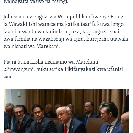
wameyaita yasiyo na msingi.
Johnson na viongozi wa Warepublikan kwenye Baraza
la Wawakilishi wamesema katika taarifa kuwa lengo
lao ni mswada wa kulinda mpaka, kupunguza kodi
kwa familia na wazalishaji wa ajira, kurejesha utawala
wa nishati wa Marekani.
Pia ni kuimarisha msimamo wa Marekani
ulimwenguni, huku serikali ikifanyakazi kwa ufanisi
zaidi.