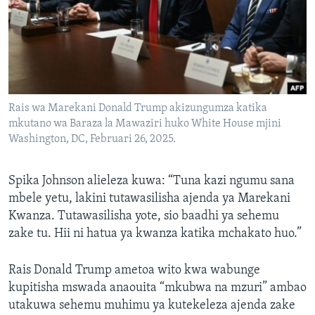
Rais wa Marekani Donald Trump akizungumza katika
mkutano wa Baraza la Mawaziri huko White House mjini
Washington, DC, Februari 26, 2025.
Spika Johnson alieleza kuwa: “Tuna kazi ngumu sana
mbele yetu, lakini tutawasilisha ajenda ya Marekani
Kwanza. Tutawasilisha yote, sio baadhi ya sehemu
zake tu. Hii ni hatua ya kwanza katika mchakato huo.”
Rais Donald Trump ametoa wito kwa wabunge
kupitisha mswada anaouita “mkubwa na mzuri” ambao
utakuwa sehemu muhimu ya kutekeleza ajenda zake