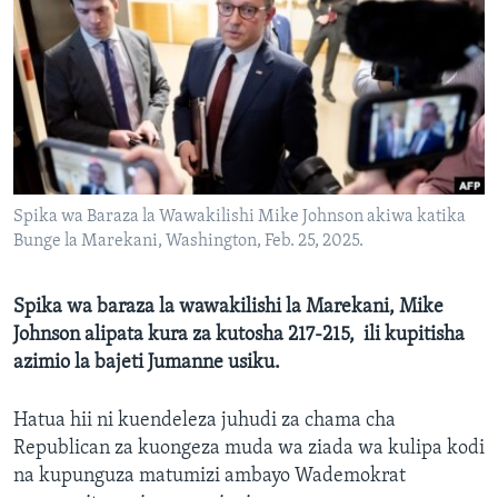
Spika wa Baraza la Wawakilishi Mike Johnson akiwa katika
Bunge la Marekani, Washington, Feb. 25, 2025.
Spika wa baraza la wawakilishi la Marekani, Mike
Johnson alipata kura za kutosha 217-215, ili kupitisha
azimio la bajeti Jumanne usiku.
Hatua hii ni kuendeleza juhudi za chama cha
Republican za kuongeza muda wa ziada wa kulipa kodi
na kupunguza matumizi ambayo Wademokrat