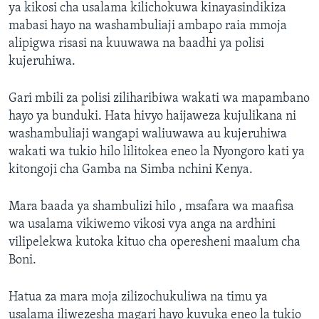
ya kikosi cha usalama kilichokuwa kinayasindikiza
mabasi hayo na washambuliaji ambapo raia mmoja
alipigwa risasi na kuuwawa na baadhi ya polisi
kujeruhiwa.
Gari mbili za polisi ziliharibiwa wakati wa mapambano
hayo ya bunduki. Hata hivyo haijaweza kujulikana ni
washambuliaji wangapi waliuwawa au kujeruhiwa
wakati wa tukio hilo lilitokea eneo la Nyongoro kati ya
kitongoji cha Gamba na Simba nchini Kenya.
Mara baada ya shambulizi hilo , msafara wa maafisa
wa usalama vikiwemo vikosi vya anga na ardhini
vilipelekwa kutoka kituo cha operesheni maalum cha
Boni.
Hatua za mara moja zilizochukuliwa na timu ya
usalama iliwezesha magari hayo kuvuka eneo la tukio