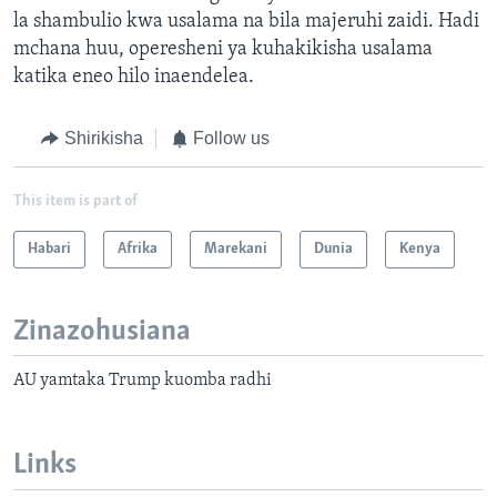
la shambulio kwa usalama na bila majeruhi zaidi. Hadi
mchana huu, operesheni ya kuhakikisha usalama
katika eneo hilo inaendelea.
Shirikisha
Follow us
This item is part of
Habari
Afrika
Marekani
Dunia
Kenya
Zinazohusiana
AU yamtaka Trump kuomba radhi
Links