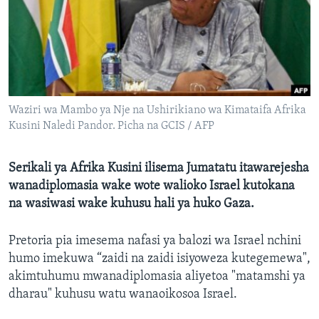
Waziri wa Mambo ya Nje na Ushirikiano wa Kimataifa Afrika
Kusini Naledi Pandor. Picha na GCIS / AFP
Serikali ya Afrika Kusini ilisema Jumatatu itawarejesha
wanadiplomasia wake wote walioko Israel kutokana
na wasiwasi wake kuhusu hali ya huko Gaza.
Pretoria pia imesema nafasi ya balozi wa Israel nchini
humo imekuwa “zaidi na zaidi isiyoweza kutegemewa",
akimtuhumu mwanadiplomasia aliyetoa "matamshi ya
dharau" kuhusu watu wanaoikosoa Israel.