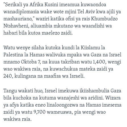
"Serikali ya Afrika Kusini imeamua kuwaondoa
wanadiplomasia wake wote mjini Tel Aviv kwa ajili ya
mashauriano," waziri katika ofisi ya rais Khumbudzo
Ntshavheni, aliuambia mkutano wa waandishi wa
habari bila kutoa maelezo zaidi.
Watu wenye silaha kutoka kundi la Kiislamu la
Palestina la Hamas walivuka mpaka wa Gaza na Israel
mnamo Oktoba 7, na kuua takriban watu 1,400, wengi
wao wakiwa raia, na kuwachukua mateka zaidi ya
240, kulingana na maafisa wa Israeli.
Tangu wakati huo, Israel imekuwa ikiishambulia Gaza
bila kuchoka na kutuma wanajeshi wa aridini. Wizara
ya afya katika eneo linaloongozwa na Hamas imesema
zaidi ya watu 9,700 wameuawa, pia wengi wao
wakiwa raia.