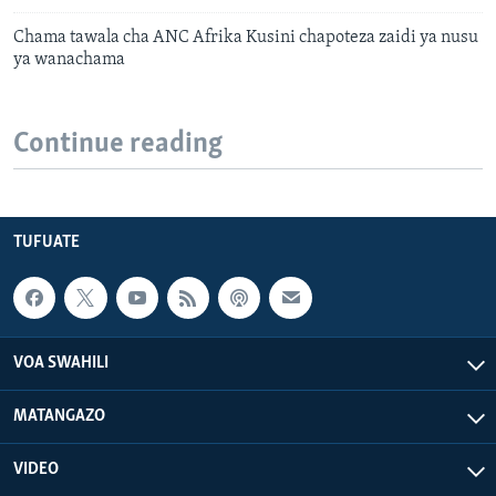
Chama tawala cha ANC Afrika Kusini chapoteza zaidi ya nusu
ya wanachama
Continue reading
TUFUATE
VOA SWAHILI
MATANGAZO
VIDEO