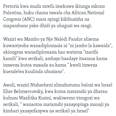
Pretoria kwa muda mrefu imekuwa ikiunga mkono
Palestina, huku chama tawala cha African National
Congress (ANC) mara nyingi kikihusisha na
mapambano yake dhidi ya ubaguzi wa rangi.
Waziri wa Mambo ya Nje Naledi Pandor alisema
kuwarejesha wanadiplomasia ni "ni jambo la kawaida",
akiongeza wanadiplomasia hao watatoa "taarifa
kamili" kwa serikali, ambayo baadaye itaamua kama
inaweza kutoa msaada au kama " kweli itaweza
kuendelea kuulinda uhusiano".
Awali, waziri Ntshavheni alimshutumu balozi wa Israel
Eliav Belotsercovsky, kwa kutoa matamshi ya dharau
kuhusu Waafrika Kusini, wakiwemo viongozi wa
serikali, " wanaotoa matamshi yanayopinga mauaji ya
kimbari yanayofanywa na serikali ya Israel"