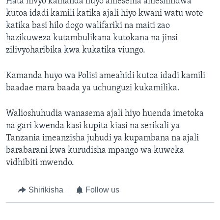
Hata hivyo kamanda huyo amesema ameshindwa
kutoa idadi kamili katika ajali hiyo kwani watu wote
katika basi hilo dogo walifariki na maiti zao
hazikuweza kutambulikana kutokana na jinsi
zilivyoharibika kwa kukatika viungo.
Kamanda huyo wa Polisi ameahidi kutoa idadi kamili
baadae mara baada ya uchunguzi kukamilika.
Walioshuhudia wanasema ajali hiyo huenda imetoka
na gari kwenda kasi kupita kiasi na serikali ya
Tanzania imeanzisha juhudi ya kupambana na ajali
barabarani kwa kurudisha mpango wa kuweka
vidhibiti mwendo.
Shirikisha
Follow us