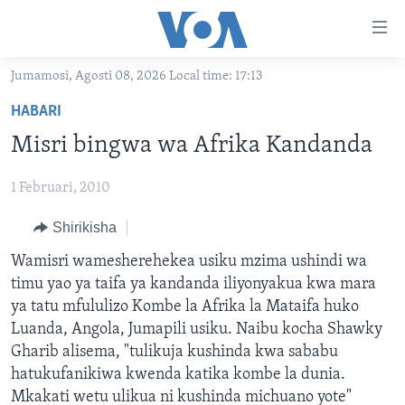
Upatikanaji
viungo
Nenda
Jumamosi, Agosti 08, 2026 Local time: 17:13
habari
HABARI
HABARI
kuu
VIDEO
KENYA
Nenda
Misri bingwa wa Afrika Kandanda
MATANGAZO YETU
katika
TANZANIA
DUNIANI LEO
urambazaji
1 Februari, 2010
JARIDA LA WIKIENDI
JAMHURI YA KIDEMOKRASIA YA KONGO
MAISHA NA AFYA
ALFAJIRI 0300 UTC
Nenda
MAHOJIANO MAALUM: HABARI POTOFU
Shirikisha
RWANDA
ZULIA JEKUNDU
VOA EXPRESS 1330 UTC
katika
tafuta
UGANDA
JIONI 1630 UTC
Wamisri wamesherehekea usiku mzima ushindi wa
TUFUATE
timu yao ya taifa ya kandanda iliyonyakua kwa mara
BURUNDI
KWA UNDANI 1800 UTC
ya tatu mfululizo Kombe la Afrika la Mataifa huko
AFRIKA
Luanda, Angola, Jumapili usiku. Naibu kocha Shawky
Gharib alisema, "tulikuja kushinda kwa sababu
MAREKANI
Lugha
hatukufanikiwa kwenda katika kombe la dunia.
DUNIA
Mkakati wetu ulikua ni kushinda michuano yote"