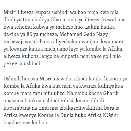
Misiri iliweza kupata ushindi wa bao moja kwa bila
dhidi ya timu kali ya Ghana ambayo iliweza kuwabana
kwa sehemu kubwa ya mchezo huo. Lakini katika
dakika ya 85 ya mchezo, Mohamed Gedo Nagy,
mchezaji wa akiba na aliyeshuka uwanjani kwa mara
ya kwanza katika michjuano hiyo ya kombe la Afrika,
aliweza kuliona lango na kuipatia nchi yake goli hilo
pekee la ushindi.
Ushindi huo wa Misri unaweka rikodi katika historia ya
Kombe la Afrika kwa kua nchi ya kwanza kulinyakua
kombe mara tatu mfululizo. Na naibu kocha Gharib
anasema haukua ushindi rahisi, kwani ilibidi
kupambana na timu nne zitakazoliwakilisha bara la
Afrika kwenye Kombe la Dunia huko Afrika KUsini
baadae mwaka huu.