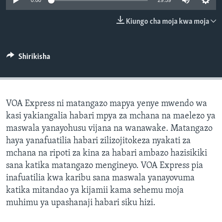
0:00
29:59
Kiungo cha moja kwa moja
Shirikisha
VOA Express ni matangazo mapya yenye mwendo wa
kasi yakiangalia habari mpya za mchana na maelezo ya
maswala yanayohusu vijana na wanawake. Matangazo
haya yanafuatilia habari zilizojitokeza nyakati za
mchana na ripoti za kina za habari ambazo hazisikiki
sana katika matangazo mengineyo. VOA Express pia
inafuatilia kwa karibu sana maswala yanayovuma
katika mitandao ya kijamii kama sehemu moja
muhimu ya upashanaji habari siku hizi.