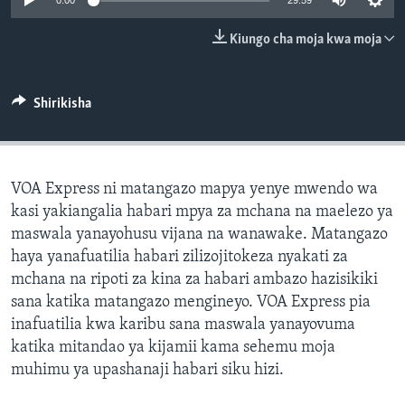
0:00
29:59
Kiungo cha moja kwa moja
Shirikisha
VOA Express ni matangazo mapya yenye mwendo wa
kasi yakiangalia habari mpya za mchana na maelezo ya
maswala yanayohusu vijana na wanawake. Matangazo
haya yanafuatilia habari zilizojitokeza nyakati za
mchana na ripoti za kina za habari ambazo hazisikiki
sana katika matangazo mengineyo. VOA Express pia
inafuatilia kwa karibu sana maswala yanayovuma
katika mitandao ya kijamii kama sehemu moja
muhimu ya upashanaji habari siku hizi.