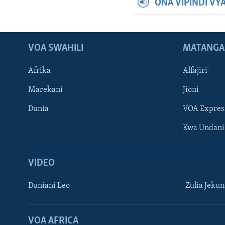
ONA VIPINDI VY
VOA SWAHILI
MATANGA
Afrika
Alfajiri
Marekani
Jioni
Dunia
VOA Expres
Kwa Undani
VIDEO
Duniani Leo
Zulia Jeku
VOA AFRICA