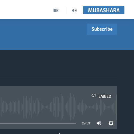
MUBASHARA
Subscribe
EMBED
able
29:59