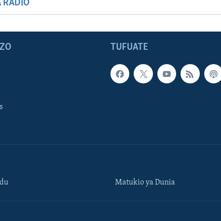
A RADIO
ZO
TUFUATE
s
ndu
Matukio ya Dunia