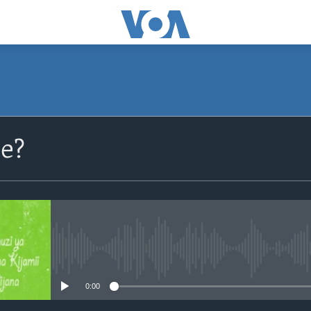
SUBSCRIBE
je?
Apple Podcasts
Subscribe
No media source currently avail
0:00