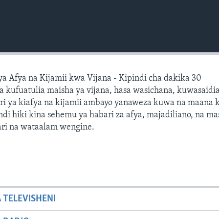
a Afya na Kijamii kwa Vijana - Kipindi cha dakika 30
a kufuatulia maisha ya vijana, hasa wasichana, kuwasaidi
i ya kiafya na kijamii ambayo yanaweza kuwa na maana k
ndi hiki kina sehemu ya habari za afya, majadiliano, na ma
ri na wataalam wengine.
A TELEVISHENI