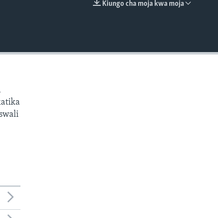
Kiungo cha moja kwa moja
EMBED
a
atika
swali