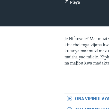
Pleya
Je Nifanyeje? Maamuzi y
kinacholenga vijana kw
kufanya maamuzi mazur
maisha yao milele. Kipi
na majibu kwa madakta
ONA VIPINDI VY