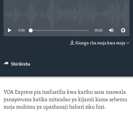
No media source currently available
0:00
30:00
Kiungo cha moja kwa moja
Shirikisha
VOA Express pia inafuatilia kwa karibu sana maswala
yanayovuma katika mitandao ya kijamii kama sehemu
moja muhimu ya upashanaji habari siku hizi.