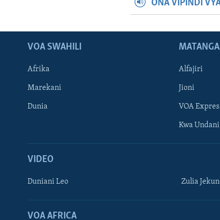
ONA VIPINDI VY
VOA SWAHILI
MATANGA
Afrika
Alfajiri
Marekani
Jioni
Dunia
VOA Expres
Kwa Undani
VIDEO
Duniani Leo
Zulia Jeku
VOA AFRICA