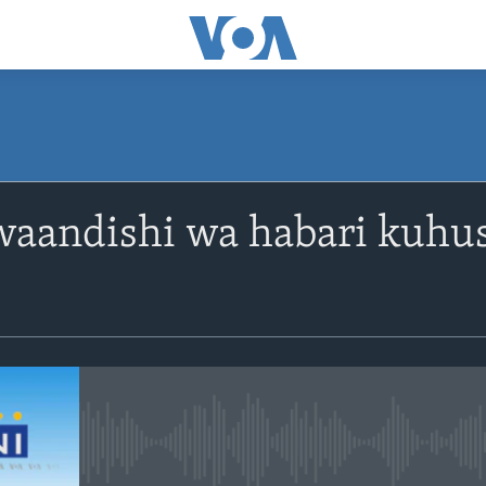
SUBSCRIBE
waandishi wa habari kuh
Apple Podcasts
Subscribe
No media source currently avail