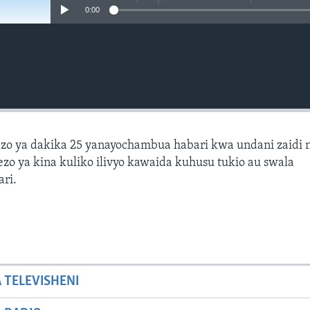
0:00
zo ya dakika 25 yanayochambua habari kwa undani zaidi 
zo ya kina kuliko ilivyo kawaida kuhusu tukio au swala
ari.
A TELEVISHENI