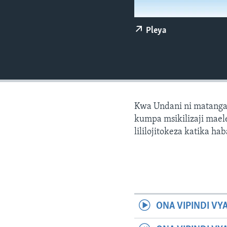
Pleya
Kwa Undani ni matanga
kumpa msikilizaji maele
lililojitokeza katika hab
ONA VIPINDI VY