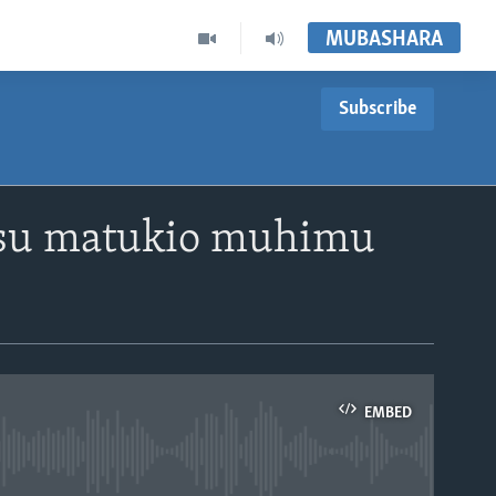
MUBASHARA
Subscribe
usu matukio muhimu
EMBED
able