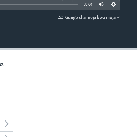
30:00
Kiungo cha moja kwa moja
EMBED
na