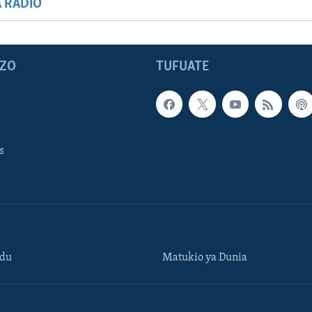
A RADIO
ZO
TUFUATE
s
ndu
Matukio ya Dunia