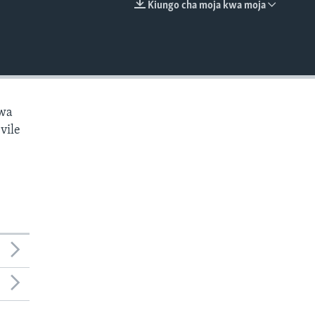
Kiungo cha moja kwa moja
EMBED
kwa
vile