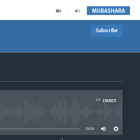
MUBASHARA
Subscribe
EMBED
able
29:59