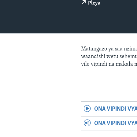
Pleya
Matangazo ya saa nzima
waandishi wetu sehemu 
vile vipindi na makala
ONA VIPINDI VY
ONA VIPINDI VY