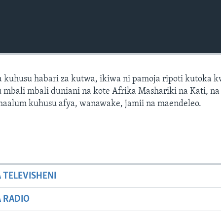
 kuhusu habari za kutwa, ikiwa ni pamoja ripoti kutoka 
mbali mbali duniani na kote Afrika Mashariki na Kati, na 
 maalum kuhusu afya, wanawake, jamii na maendeleo.
A TELEVISHENI
A RADIO