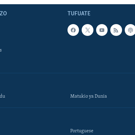
ZO
TUFUATE
s
ndu
Matukio ya Dunia
Portuguese