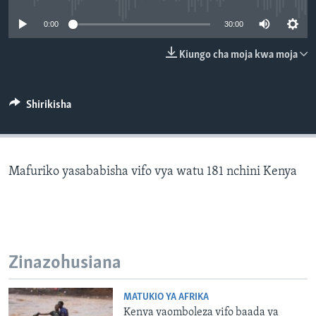
0:00
30:00
Kiungo cha moja kwa moja
Shirikisha
Mafuriko yasababisha vifo vya watu 181 nchini Kenya
Zinazohusiana
MATUKIO YA AFRIKA
Kenya yaomboleza vifo baada ya