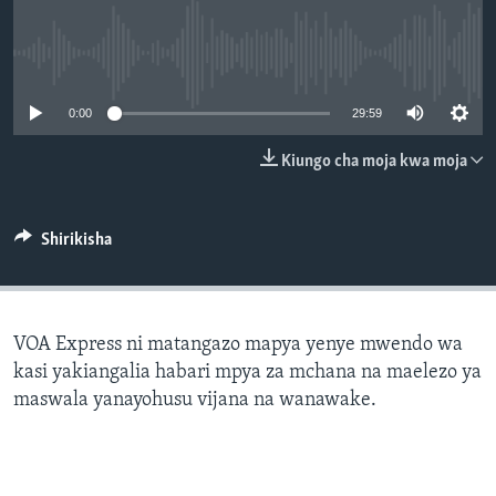
No media source currently available
0:00
29:59
Kiungo cha moja kwa moja
Shirikisha
VOA Express ni matangazo mapya yenye mwendo wa
kasi yakiangalia habari mpya za mchana na maelezo ya
maswala yanayohusu vijana na wanawake.