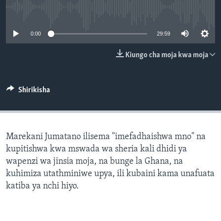
No media source currently available
0:00
29:59
Kiungo cha moja kwa moja
Shirikisha
Marekani Jumatano ilisema "imefadhaishwa mno" na
kupitishwa kwa mswada wa sheria kali dhidi ya
wapenzi wa jinsia moja, na bunge la Ghana, na
kuhimiza utathminiwe upya, ili kubaini kama unafuata
katiba ya nchi hiyo.