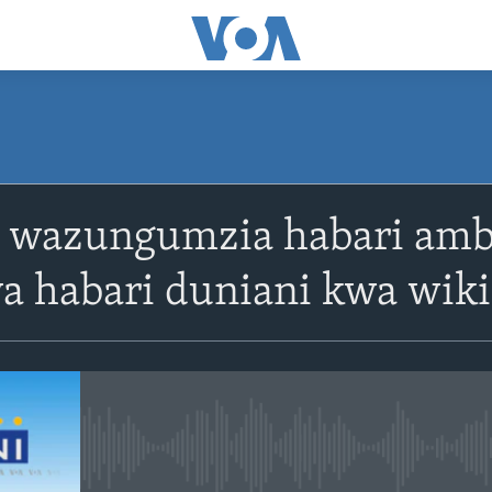
SUBSCRIBE
 wazungumzia habari amba
Apple Podcasts
a habari duniani kwa wiki
Subscribe
No media source currently avail