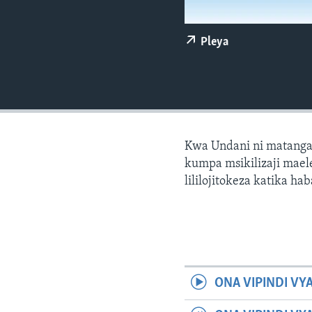
Pleya
Kwa Undani ni matanga
kumpa msikilizaji maele
lililojitokeza katika hab
ONA VIPINDI VY