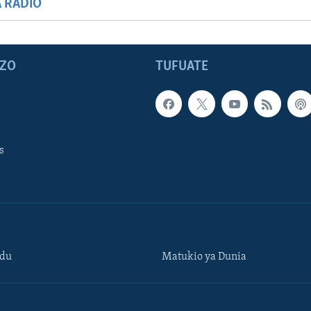
A RADIO
ZO
TUFUATE
s
ndu
Matukio ya Dunia