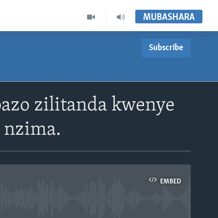
MUBASHARA
Subscribe
zo zilitanda kwenye
 nzima.
EMBED
able