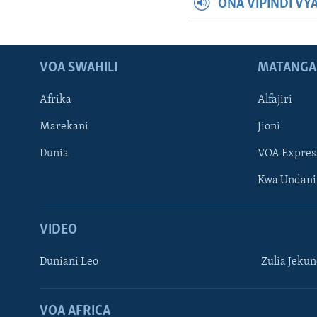
ONA VIPINDI VY
VOA SWAHILI
MATANGA
Afrika
Alfajiri
Marekani
Jioni
Dunia
VOA Expres
Kwa Undani
VIDEO
Duniani Leo
Zulia Jeku
VOA AFRICA