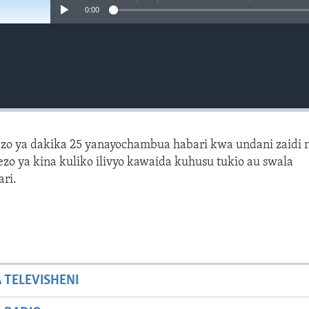
0:00
zo ya dakika 25 yanayochambua habari kwa undani zaidi 
zo ya kina kuliko ilivyo kawaida kuhusu tukio au swala
ari.
A TELEVISHENI