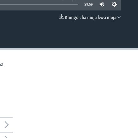
29:59
Kiungo cha moja kwa moja
EMBED
na