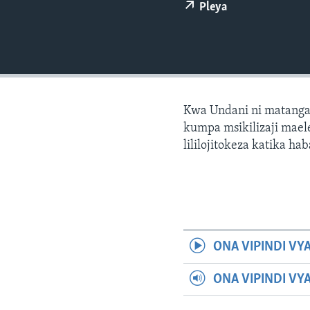
Pleya
Kwa Undani ni matanga
kumpa msikilizaji maele
lililojitokeza katika hab
ONA VIPINDI VY
ONA VIPINDI VY