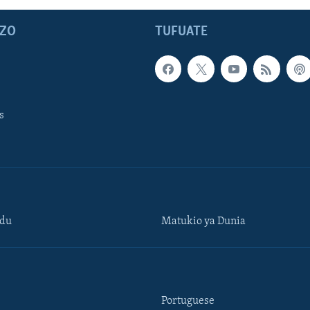
ZO
TUFUATE
s
ndu
Matukio ya Dunia
Portuguese