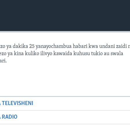
zo ya dakika 25 yanayochambua habari kwa undani zaidi 
zo ya kina kuliko ilivyo kawaida kuhusu tukio au swala
ari.
A TELEVISHENI
A RADIO