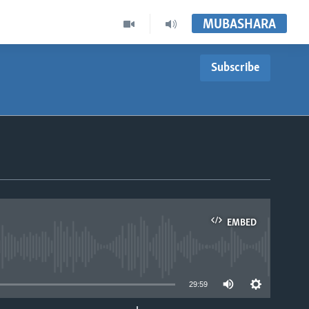
MUBASHARA
Subscribe
EMBED
able
29:59