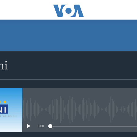
SUBSCRIBE
ni
Apple Podcasts
Subscribe
No media source currently avail
0:00