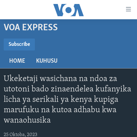
Upatikanaji
viungo
Nenda
VOA EXPRESS
habari
HABARI
kuu
VIDEO
KENYA
Subscribe
Nenda
SUBSCRIBE
MATANGAZO YETU
katika
TANZANIA
DUNIANI LEO
HOME
KUHUSU
urambazaji
JARIDA LA WIKIENDI
JAMHURI YA KIDEMOKRASIA YA KONGO
MAISHA NA AFYA
ALFAJIRI 0300 UTC
Nenda
Subscribe
MAHOJIANO MAALUM: HABARI POTOFU
RWANDA
ZULIA JEKUNDU
VOA EXPRESS 1330 UTC
katika
Ukeketaji wasichana na ndoa za
tafuta
UGANDA
JIONI 1630 UTC
utotoni bado zinaendelea kufanyika
TUFUATE
licha ya serikali ya kenya kupiga
BURUNDI
KWA UNDANI 1800 UTC
marufuku na kutoa adhabu kwa
AFRIKA
wanaohusika
MAREKANI
Lugha
DUNIA
25 Oktoba, 2023