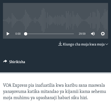
No media source currently available
0:00
29:59
Kiungo cha moja kwa moja
Shirikisha
VOA Express pia inafuatilia kwa karibu sana maswala
yanayovuma katika mitandao ya kijamii kama sehemu
moja muhimu ya upashanaji habari siku hizi.