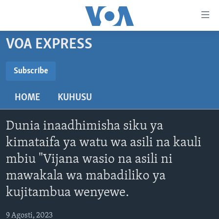
Upatikanaji
viungo
Nenda
VOA EXPRESS
habari
HABARI
kuu
VIDEO
KENYA
Subscribe
Nenda
SUBSCRIBE
MATANGAZO YETU
katika
TANZANIA
DUNIANI LEO
HOME
KUHUSU
urambazaji
JARIDA LA WIKIENDI
JAMHURI YA KIDEMOKRASIA YA KONGO
MAISHA NA AFYA
ALFAJIRI 0300 UTC
Nenda
Subscribe
MAHOJIANO MAALUM: HABARI POTOFU
RWANDA
ZULIA JEKUNDU
VOA EXPRESS 1330 UTC
katika
Dunia inaadhimisha siku ya
tafuta
UGANDA
JIONI 1630 UTC
kimataifa ya watu wa asili na kauli
TUFUATE
mbiu "Vijana wasio na asili ni
BURUNDI
KWA UNDANI 1800 UTC
mawakala wa mabadiliko ya
AFRIKA
kujitambua wenyewe.
MAREKANI
Lugha
DUNIA
9 Agosti, 2023