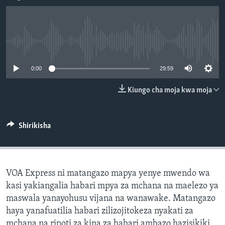
No media source currently available
0:00
29:59
Kiungo cha moja kwa moja
Shirikisha
VOA Express ni matangazo mapya yenye mwendo wa
kasi yakiangalia habari mpya za mchana na maelezo ya
maswala yanayohusu vijana na wanawake. Matangazo
haya yanafuatilia habari zilizojitokeza nyakati za
mchana na ripoti za kina za habari ambazo hazisikiki