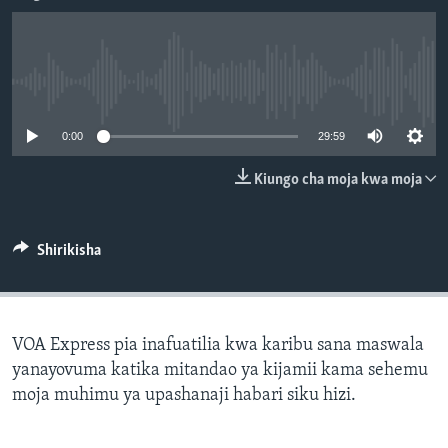
No media source currently available
0:00
29:59
Kiungo cha moja kwa moja
Shirikisha
VOA Express pia inafuatilia kwa karibu sana maswala
yanayovuma katika mitandao ya kijamii kama sehemu
moja muhimu ya upashanaji habari siku hizi.