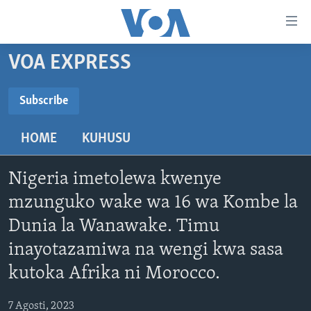
Upatikanaji
viungo
Nenda
VOA EXPRESS
habari
HABARI
kuu
VIDEO
KENYA
Subscribe
Nenda
SUBSCRIBE
MATANGAZO YETU
katika
TANZANIA
DUNIANI LEO
HOME
KUHUSU
urambazaji
JARIDA LA WIKIENDI
JAMHURI YA KIDEMOKRASIA YA KONGO
MAISHA NA AFYA
ALFAJIRI 0300 UTC
Nenda
Subscribe
MAHOJIANO MAALUM: HABARI POTOFU
RWANDA
ZULIA JEKUNDU
VOA EXPRESS 1330 UTC
katika
Nigeria imetolewa kwenye
tafuta
UGANDA
JIONI 1630 UTC
mzunguko wake wa 16 wa Kombe la
TUFUATE
Dunia la Wanawake. Timu
BURUNDI
KWA UNDANI 1800 UTC
inayotazamiwa na wengi kwa sasa
AFRIKA
kutoka Afrika ni Morocco.
MAREKANI
Lugha
DUNIA
7 Agosti, 2023