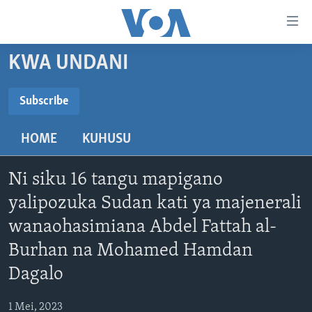
Upatikanaji
viungo
Nenda
KWA UNDANI
habari
HABARI
kuu
VIDEO
KENYA
Subscribe
Nenda
SUBSCRIBE
MATANGAZO YETU
katika
TANZANIA
DUNIANI LEO
HOME
KUHUSU
urambazaji
JARIDA LA WIKIENDI
JAMHURI YA KIDEMOKRASIA YA KONGO
MAISHA NA AFYA
ALFAJIRI 0300 UTC
Nenda
Subscribe
MAHOJIANO MAALUM: HABARI POTOFU
RWANDA
ZULIA JEKUNDU
VOA EXPRESS 1330 UTC
katika
Ni siku 16 tangu mapigano
tafuta
UGANDA
JIONI 1630 UTC
yalipozuka Sudan kati ya majenerali
TUFUATE
wanaohasimiana Abdel Fattah al-
BURUNDI
KWA UNDANI 1800 UTC
Burhan na Mohamed Hamdan
AFRIKA
Dagalo
MAREKANI
Lugha
DUNIA
1 Mei, 2023