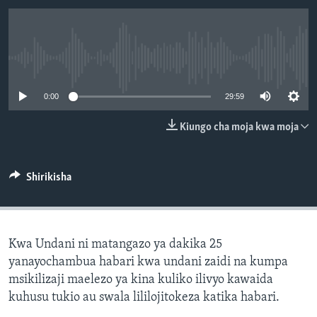
No media source currently available
0:00
29:59
Kiungo cha moja kwa moja
Shirikisha
Kwa Undani ni matangazo ya dakika 25
yanayochambua habari kwa undani zaidi na kumpa
msikilizaji maelezo ya kina kuliko ilivyo kawaida
kuhusu tukio au swala lililojitokeza katika habari.