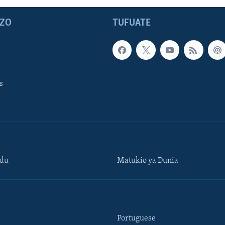
ZO
TUFUATE
s
ndu
Matukio ya Dunia
Portuguese