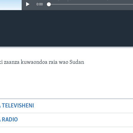
0:00
iki zaanza kuwaondoa raia wao Sudan
A TELEVISHENI
A RADIO