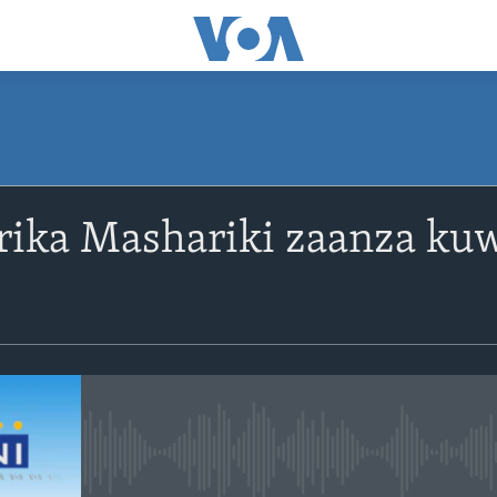
SUBSCRIBE
frika Mashariki zaanza ku
Apple Podcasts
Subscribe
No media source currently avail