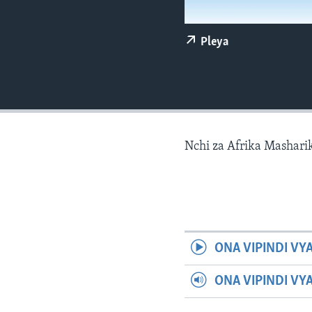
Pleya
Nchi za Afrika Mashar
ONA VIPINDI VY
ONA VIPINDI VY