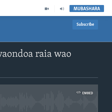
MUBASHARA
Subscribe
waondoa raia wao
EMBED
able