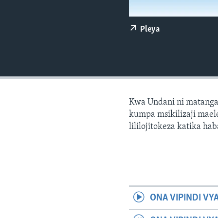
Pleya
Kwa Undani ni matanga
kumpa msikilizaji maele
lililojitokeza katika hab
ONA VIPINDI VY