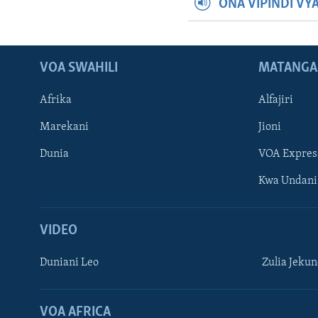
ONA VIPINDI VY
VOA SWAHILI
MATANGA
Afrika
Alfajiri
Marekani
Jioni
Dunia
VOA Expres
Kwa Undani
VIDEO
Duniani Leo
Zulia Jeku
VOA AFRICA