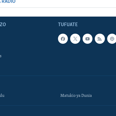
A RADIO
ZO
TUFUATE
s
ndu
Matukio ya Dunia