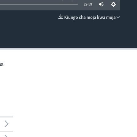
29:59
Kiungo cha moja kwa moja
EMBED
na