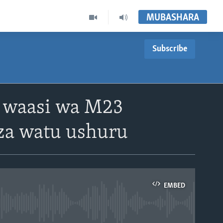
MUBASHARA
Subscribe
a waasi wa M23
za watu ushuru
EMBED
able