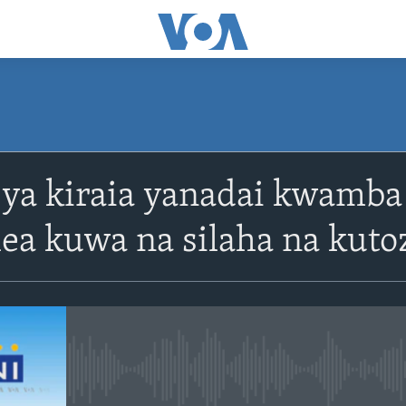
SUBSCRIBE
 ya kiraia yanadai kwamb
Apple Podcasts
ea kuwa na silaha na kuto
Subscribe
No media source currently avail