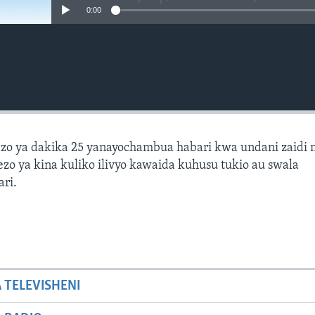
0:00
zo ya dakika 25 yanayochambua habari kwa undani zaidi 
zo ya kina kuliko ilivyo kawaida kuhusu tukio au swala
ari.
A TELEVISHENI