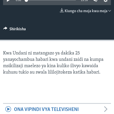
0:00
29:59
Kiungo cha moja kwa moja
Shirikisha
Kwa Undani ni matangazo ya dakika 25
yanayochambua habari kwa undani zaidi na kumpa
msikilizaji maelezo ya kina kuliko ilivyo kawaida
kuhusu tukio au swala lililojitokeza katika habari.
ONA VIPINDI VYA TELEVISHENI