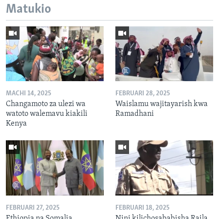
Matukio
MACHI 14, 2025
FEBRUARI 28, 2025
Changamoto za ulezi wa
Waislamu wajitayarish kwa
watoto walemavu kiakili
Ramadhani
Kenya
FEBRUARI 27, 2025
FEBRUARI 18, 2025
Ethiopia na Somalia
Nini kilichosababisha Raila