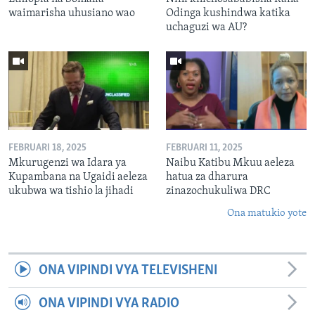
waimarisha uhusiano wao
Odinga kushindwa katika
uchaguzi wa AU?
FEBRUARI 18, 2025
FEBRUARI 11, 2025
Mkurugenzi wa Idara ya
Naibu Katibu Mkuu aeleza
Kupambana na Ugaidi aeleza
hatua za dharura
ukubwa wa tishio la jihadi
zinazochukuliwa DRC
Ona matukio yote
ONA VIPINDI VYA TELEVISHENI
ONA VIPINDI VYA RADIO