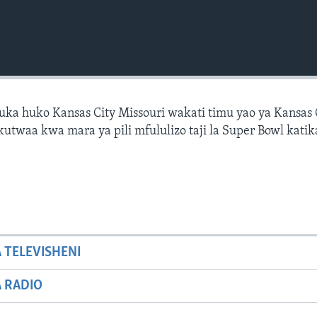
buka huko Kansas City Missouri wakati timu yao ya Kansas 
kutwaa kwa mara ya pili mfululizo taji la Super Bowl katik
A TELEVISHENI
A RADIO