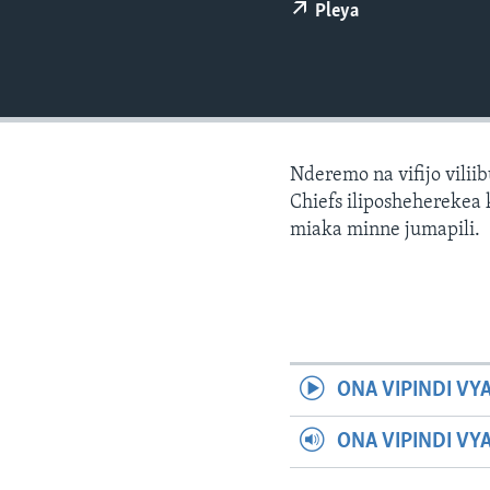
Pleya
Nderemo na vifijo vilii
Chiefs iliposheherekea 
miaka minne jumapili.
ONA VIPINDI VY
ONA VIPINDI VY