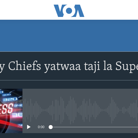
SUBSCRIBE
y Chiefs yatwaa taji la Su
Apple Podcasts
Subscribe
No media source currently avail
0:00