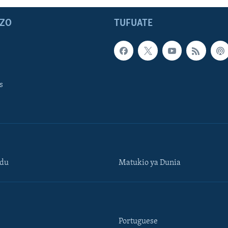
ZO
TUFUATE
s
ndu
Matukio ya Dunia
Portuguese