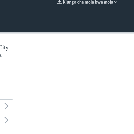
Kiungo cha moja kwa moja
EMBED
City
a