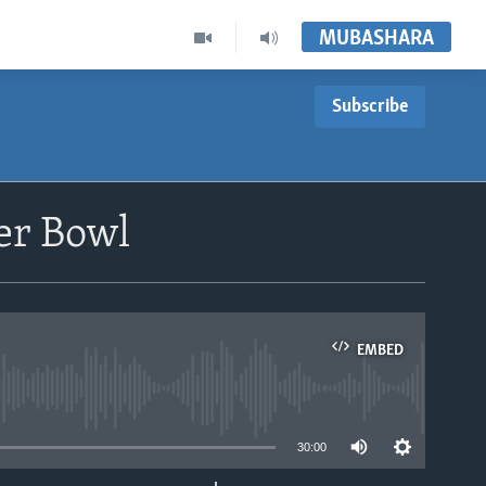
MUBASHARA
Subscribe
per Bowl
EMBED
able
30:00