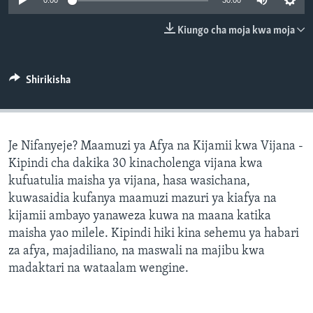
0:00
30:00
Kiungo cha moja kwa moja
Shirikisha
Je Nifanyeje? Maamuzi ya Afya na Kijamii kwa Vijana -
Kipindi cha dakika 30 kinacholenga vijana kwa
kufuatulia maisha ya vijana, hasa wasichana,
kuwasaidia kufanya maamuzi mazuri ya kiafya na
kijamii ambayo yanaweza kuwa na maana katika
maisha yao milele. Kipindi hiki kina sehemu ya habari
za afya, majadiliano, na maswali na majibu kwa
madaktari na wataalam wengine.