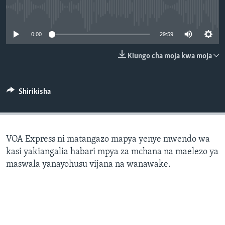
No media source currently available
0:00
29:59
Kiungo cha moja kwa moja
Shirikisha
VOA Express ni matangazo mapya yenye mwendo wa
kasi yakiangalia habari mpya za mchana na maelezo ya
maswala yanayohusu vijana na wanawake.