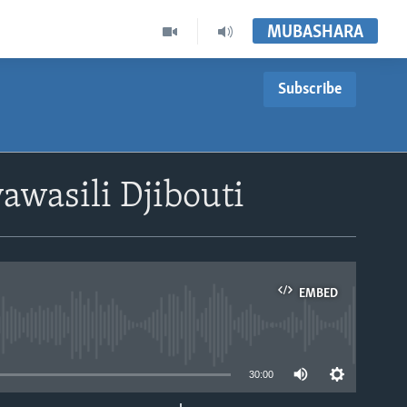
MUBASHARA
Subscribe
awasili Djibouti
EMBED
able
30:00