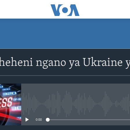
SUBSCRIBE
sheheni ngano ya Ukraine y
Apple Podcasts
Subscribe
No media source currently avail
0:00