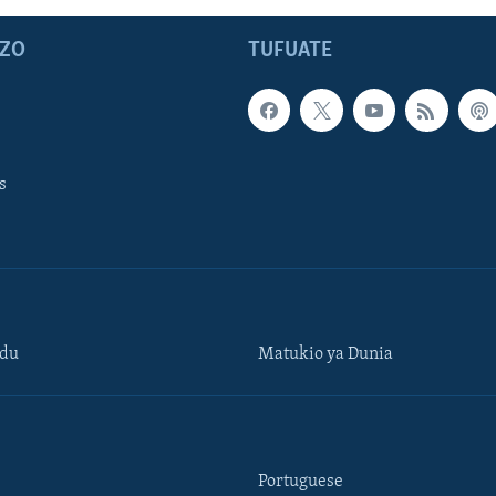
ZO
TUFUATE
s
ndu
Matukio ya Dunia
Portuguese