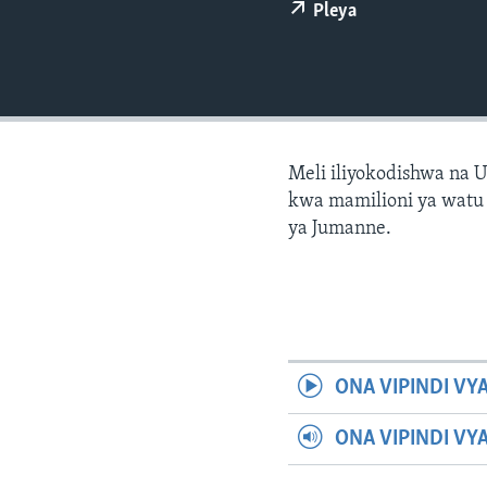
Pleya
Meli iliyokodishwa na 
kwa mamilioni ya watu wa
ya Jumanne.
ONA VIPINDI VY
ONA VIPINDI VY