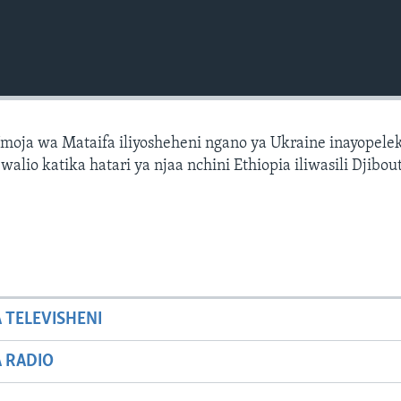
Umoja wa Mataifa iliyosheheni ngano ya Ukraine inayopel
lio katika hatari ya njaa nchini Ethiopia iliwasili Djibout
A TELEVISHENI
A RADIO