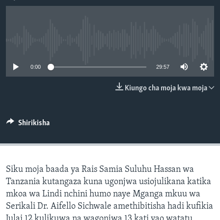
No media source currently available
0:00
29:57
Kiungo cha moja kwa moja
Shirikisha
Siku moja baada ya Rais Samia Suluhu Hassan wa
Tanzania kutangaza kuna ugonjwa usiojulikana katika
mkoa wa Lindi nchini humo naye Mganga mkuu wa
Serikali Dr. Aifello Sichwale amethibitisha hadi kufikia
Julai 12 kulikuwa na wagonjwa 13 kati yao watatu