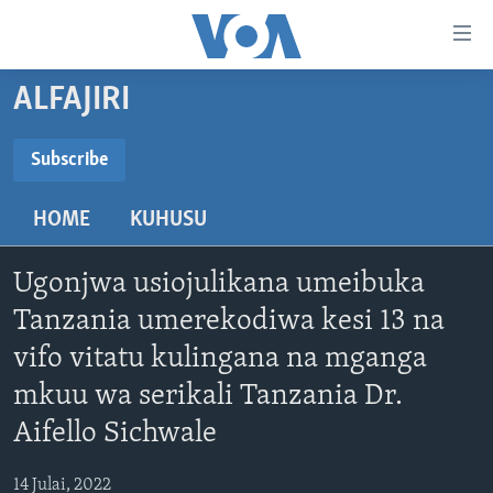
Upatikanaji
viungo
Nenda
ALFAJIRI
habari
HABARI
kuu
VIDEO
KENYA
Subscribe
Nenda
SUBSCRIBE
MATANGAZO YETU
katika
TANZANIA
DUNIANI LEO
HOME
KUHUSU
urambazaji
JARIDA LA WIKIENDI
JAMHURI YA KIDEMOKRASIA YA KONGO
MAISHA NA AFYA
ALFAJIRI 0300 UTC
Nenda
Subscribe
MAHOJIANO MAALUM: HABARI POTOFU
RWANDA
ZULIA JEKUNDU
VOA EXPRESS 1330 UTC
katika
Ugonjwa usiojulikana umeibuka
tafuta
UGANDA
JIONI 1630 UTC
Tanzania umerekodiwa kesi 13 na
TUFUATE
vifo vitatu kulingana na mganga
BURUNDI
KWA UNDANI 1800 UTC
mkuu wa serikali Tanzania Dr.
AFRIKA
Aifello Sichwale
MAREKANI
Lugha
DUNIA
14 Julai, 2022