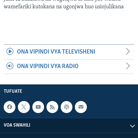
wamefariki kutokana na ugonjwa huo usiojulikana
ONA VIPINDI VYA TELEVISHENI
ONA VIPINDI VYA RADIO
TUFUATE
VOA SWAHILI