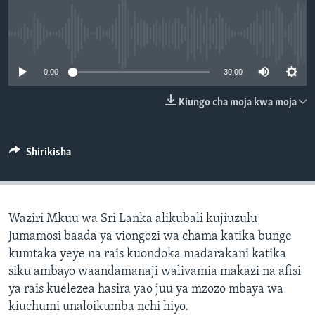
No media source currently available
0:00
30:00
Kiungo cha moja kwa moja
Shirikisha
Waziri Mkuu wa Sri Lanka alikubali kujiuzulu
Jumamosi baada ya viongozi wa chama katika bunge
kumtaka yeye na rais kuondoka madarakani katika
siku ambayo waandamanaji walivamia makazi na afisi
ya rais kuelezea hasira yao juu ya mzozo mbaya wa
kiuchumi unaloikumba nchi hiyo.