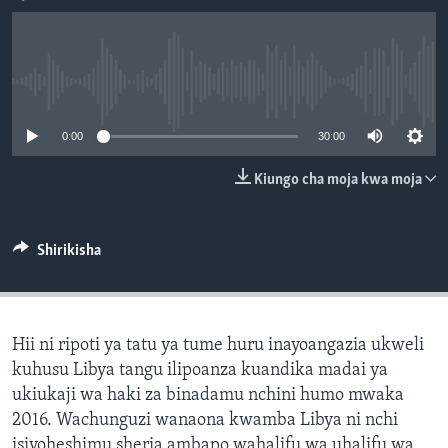
No media source currently available
0:00
30:00
Kiungo cha moja kwa moja
Shirikisha
Hii ni ripoti ya tatu ya tume huru inayoangazia ukweli
kuhusu Libya tangu ilipoanza kuandika madai ya
ukiukaji wa haki za binadamu nchini humo mwaka
2016. Wachunguzi wanaona kwamba Libya ni nchi
isiyoheshimu sheria ambapo wahalifu wa uhalifu wa