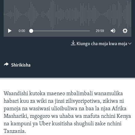
No media source currently available
0:00
29:59
Kiungo cha moja kwa moja
Shirikisha
Waandishi kutoka maeneo mbalimbali wanamulika
habari kuu za wiki na jinsi zilivyoripotiwa, zikiwa ni
pamoja na wasiwasi ulioibuliwa na baa la njaa Afrika
Mashariki, mgogoro wa uhaba wa mafuta nchini Kenya
na kampuni ya Uber kusitisha shughuli zake nchini
Tanzania.