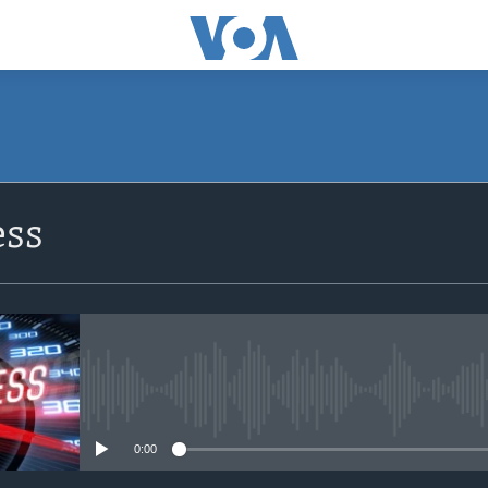
SUBSCRIBE
ss
Apple Podcasts
Subscribe
No media source currently avail
0:00