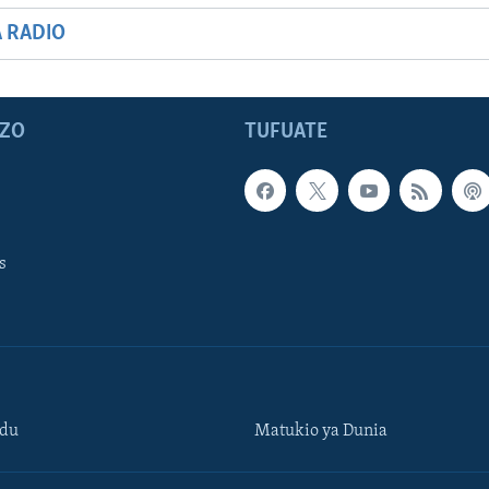
A RADIO
ZO
TUFUATE
s
ndu
Matukio ya Dunia