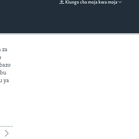
Kiungo cha moja kwa moja
EMBED
 za
a
mbazo
ibu
u ya