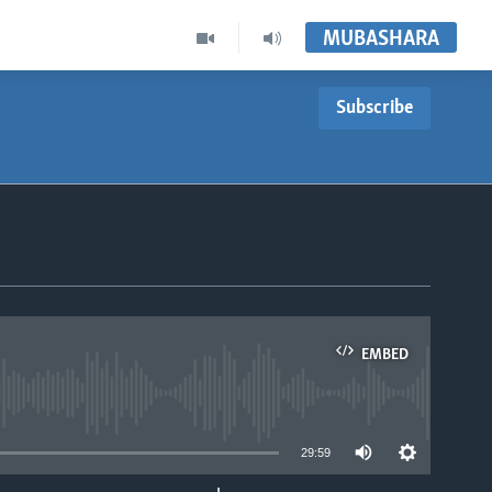
MUBASHARA
Subscribe
EMBED
able
29:59