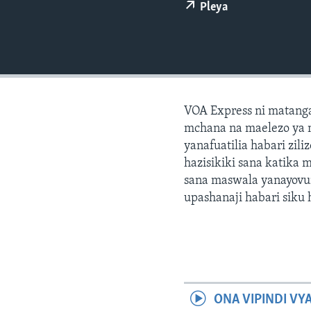
Pleya
VOA Express ni matang
mchana na maelezo ya 
yanafuatilia habari zil
hazisikiki sana katika 
sana maswala yanayovu
upashanaji habari siku h
ONA VIPINDI VY