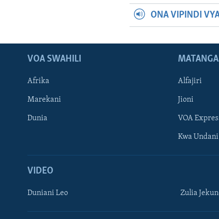
ONA VIPINDI VY
VOA SWAHILI
MATANGA
Afrika
Alfajiri
Marekani
Jioni
Dunia
VOA Expres
Kwa Undani
VIDEO
Duniani Leo
Zulia Jeku