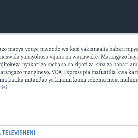
azo mapya yenye mwendo wa kasi yakiangalia habari mpya
maswala yanayohusu vijana na wanawake. Matangazo hay
izojitokeza nyakati za mchana na ripoti za kina za habari a
matangazo mengineyo. VOA Express pia inafuatilia kwa kar
ma katika mitandao ya kijamii kama sehemu moja muhim
izi.
A TELEVISHENI