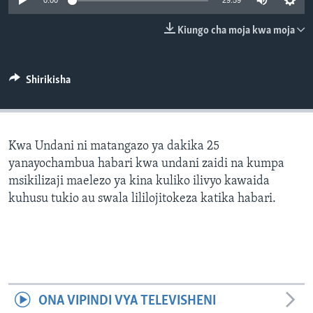
0:00
29:59
Kiungo cha moja kwa moja
Shirikisha
Kwa Undani ni matangazo ya dakika 25
yanayochambua habari kwa undani zaidi na kumpa
msikilizaji maelezo ya kina kuliko ilivyo kawaida
kuhusu tukio au swala lililojitokeza katika habari.
ONA VIPINDI VYA TELEVISHENI