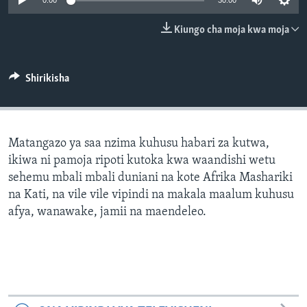
0:00
30:00
Kiungo cha moja kwa moja
Shirikisha
Matangazo ya saa nzima kuhusu habari za kutwa,
ikiwa ni pamoja ripoti kutoka kwa waandishi wetu
sehemu mbali mbali duniani na kote Afrika Mashariki
na Kati, na vile vile vipindi na makala maalum kuhusu
afya, wanawake, jamii na maendeleo.