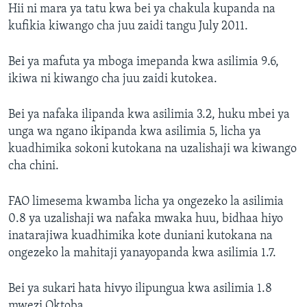
Hii ni mara ya tatu kwa bei ya chakula kupanda na
kufikia kiwango cha juu zaidi tangu July 2011.
Bei ya mafuta ya mboga imepanda kwa asilimia 9.6,
ikiwa ni kiwango cha juu zaidi kutokea.
Bei ya nafaka ilipanda kwa asilimia 3.2, huku mbei ya
unga wa ngano ikipanda kwa asilimia 5, licha ya
kuadhimika sokoni kutokana na uzalishaji wa kiwango
cha chini.
FAO limesema kwamba licha ya ongezeko la asilimia
0.8 ya uzalishaji wa nafaka mwaka huu, bidhaa hiyo
inatarajiwa kuadhimika kote duniani kutokana na
ongezeko la mahitaji yanayopanda kwa asilimia 1.7.
Bei ya sukari hata hivyo ilipungua kwa asilimia 1.8
mwezi Oktoba.