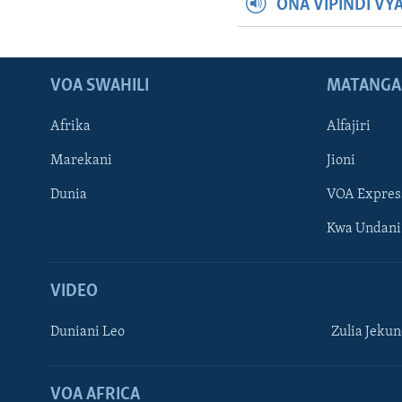
ONA VIPINDI VY
VOA SWAHILI
MATANGA
Afrika
Alfajiri
Marekani
Jioni
Dunia
VOA Expres
Kwa Undani
VIDEO
Duniani Leo
Zulia Jeku
VOA AFRICA