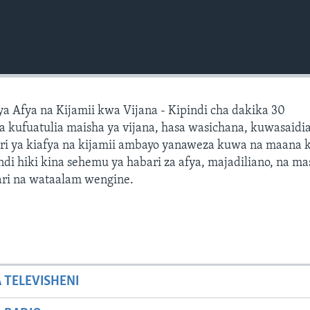
a Afya na Kijamii kwa Vijana - Kipindi cha dakika 30
a kufuatulia maisha ya vijana, hasa wasichana, kuwasaidi
i ya kiafya na kijamii ambayo yanaweza kuwa na maana k
ndi hiki kina sehemu ya habari za afya, majadiliano, na ma
ri na wataalam wengine.
A TELEVISHENI