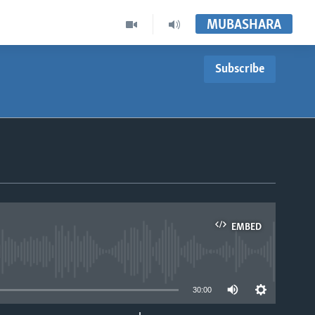
MUBASHARA
Subscribe
EMBED
able
30:00