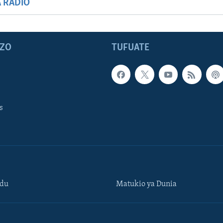
A RADIO
ZO
TUFUATE
s
ndu
Matukio ya Dunia