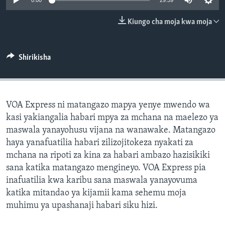
0:00
29:59
Kiungo cha moja kwa moja
Shirikisha
VOA Express ni matangazo mapya yenye mwendo wa
kasi yakiangalia habari mpya za mchana na maelezo ya
maswala yanayohusu vijana na wanawake. Matangazo
haya yanafuatilia habari zilizojitokeza nyakati za
mchana na ripoti za kina za habari ambazo hazisikiki
sana katika matangazo mengineyo. VOA Express pia
inafuatilia kwa karibu sana maswala yanayovuma
katika mitandao ya kijamii kama sehemu moja
muhimu ya upashanaji habari siku hizi.