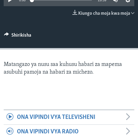
0:00
29:59
Kiungo cha moja kwa moja
Shirikisha
Matangazo ya nusu saa kuhusu habari za mapema
asubuhi pamoja na habari za michezo.
ONA VIPINDI VYA TELEVISHENI
ONA VIPINDI VYA RADIO