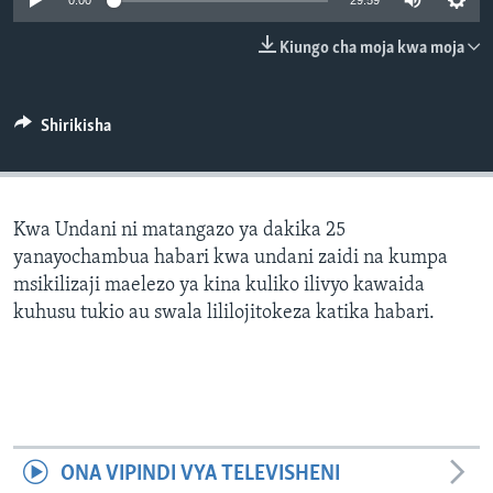
0:00
29:59
Kiungo cha moja kwa moja
Shirikisha
Kwa Undani ni matangazo ya dakika 25
yanayochambua habari kwa undani zaidi na kumpa
msikilizaji maelezo ya kina kuliko ilivyo kawaida
kuhusu tukio au swala lililojitokeza katika habari.
ONA VIPINDI VYA TELEVISHENI