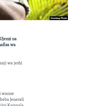
Ujenzi na
mafisa wa
aji wa jeshi
ji wanne
beba Jenerali
mjini Kampala.