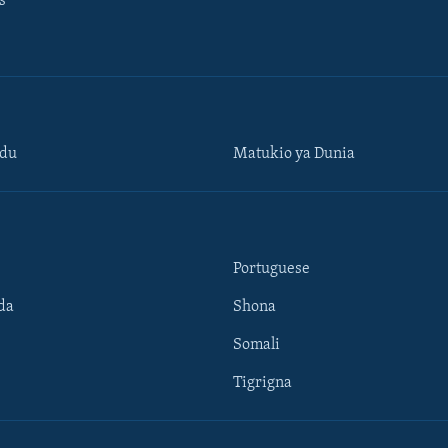
s
ndu
Matukio ya Dunia
Portuguese
da
Shona
Somali
Tigrigna