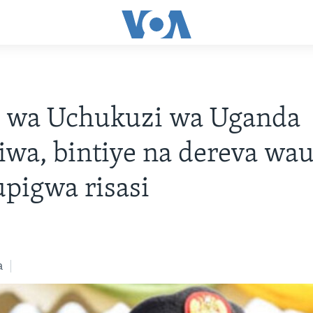
i wa Uchukuzi wa Uganda
iwa, bintiye na dereva wa
pigwa risasi
a