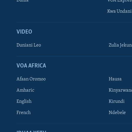
Dunia
VOA Expres
Kwa Undani
VIDEO
Duniani Leo
Zulia Jeku
VOA AFRICA
Afaan Oromoo
Hausa
Amharic
Kinyarwan
English
Kirundi
French
Ndebele
TUFUATE