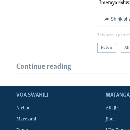
-Imetayarishw
Shirikish
This item is part of
Habari
Afr
Continue reading
VOA SWAHILI
MATANGA
Afrika
Alfajiri
Marekani
Jioni