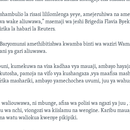
shambulio la risasi lililomlenga yeye, amejeruhiwa na a
eva wake aliuwawa,” msemaji wa jeshi Brigedia Flavia Bye
rika la habari la Reuters.
Baryomunsi amethibitishwa kwamba binti wa waziri Wam
ani ya gari aliuwawa.
buni, kumekuwa na visa kadhaa vya mauaji, ambayo hayaj
kutosha, pamoja na vifo vya kushangaza ,vya maafisa mash
Afrika mashariki, ambayo yamechochea uvumi, juu ya wahus
waliouwawa, ni mbunge, afisa wa polisi wa ngazi ya juu 
 wa nchi, viongozi wa kiislamu na wengine. Karibu mauaj
 na watu waliokua kwenye pikipiki.