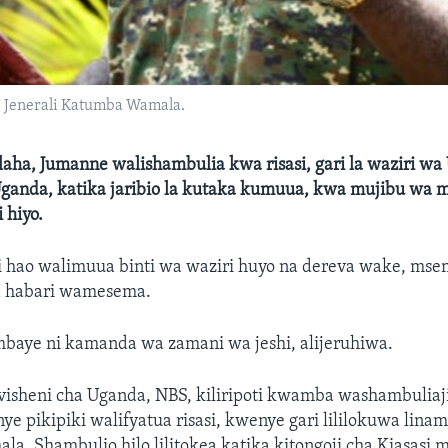
, Jenerali Katumba Wamala.
aha, Jumanne walishambulia kwa risasi, gari la waziri wa 
ganda, katika jaribio la kutaka kumuua, kwa mujibu wa 
i hiyo.
 hao walimuua binti wa waziri huyo na dereva wake, msem
a habari wamesema.
mbaye ni kamanda wa zamani wa jeshi, alijeruhiwa.
evisheni cha Uganda, NBS, kiliripoti kwamba washambulia
e pikipiki walifyatua risasi, kwenye gari lililokuwa linam
. Shambulio hilo lilitokea katika kitongoji cha Kiasasi 