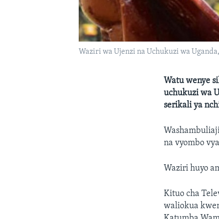
Waziri wa Ujenzi na Uchukuzi wa Uganda
Watu wenye sil
uchukuzi wa U
serikali ya nch
Washambuliaji
na vyombo vy
Waziri huyo a
Kituo cha Tel
waliokua kweny
Katumba Wamala