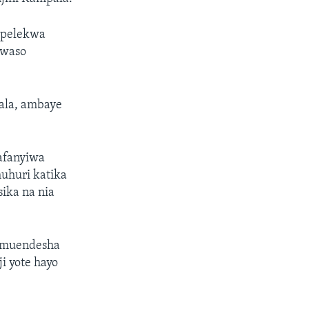
mepelekwa
kwaso
ala, ambaye
afanyiwa
uhuri katika
ika na nia
, muendesha
i yote hayo