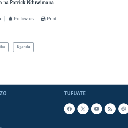
a na Patrick Nduwimana
a
Follow us
Print
ika
Uganda
ZO
TUFUATE