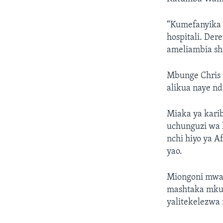
“Kumefanyika 
hospitali. Der
ameliambia shi
Mbunge Chris 
alikua naye nd
Miaka ya kari
uchunguzi wa 
nchi hiyo ya 
yao.
Miongoni mwa 
mashtaka mkuu
yalitekelezwa