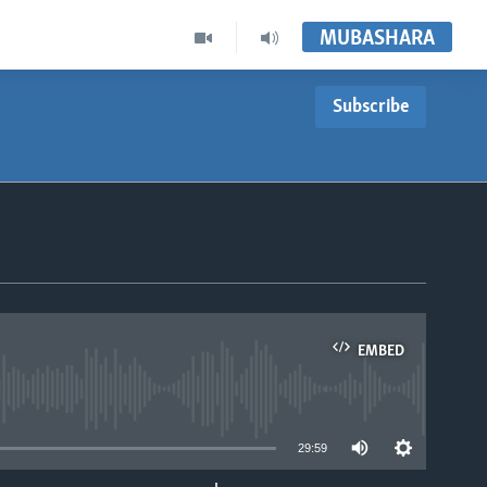
MUBASHARA
Subscribe
EMBED
able
29:59