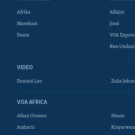
Afrika
Alfajiri
Marekani
Jioni
Dunia
VOA Expres
Kwa Undani
VIDEO
Duniani Leo
Zulia Jeku
VOA AFRICA
Afaan Oromoo
Hausa
Amharic
Kinyarwan