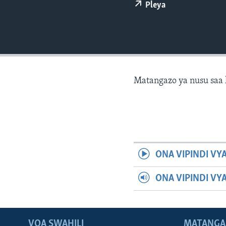
Pleya
Matangazo ya nusu saa 
ONA VIPINDI VY
ONA VIPINDI VY
VOA SWAHILI
MATANGA