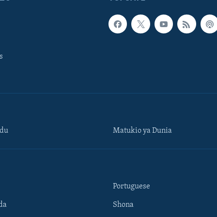
s
ndu
Matukio ya Dunia
Portuguese
da
Shona