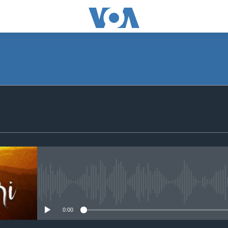
SUBSCRIBE
Apple Podcasts
Subscribe
No media source currently avail
0:00