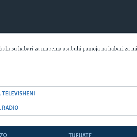
kuhusu habari za mapema asubuhi pamoja na habari za mi
A TELEVISHENI
A RADIO
ZO
TUFUATE