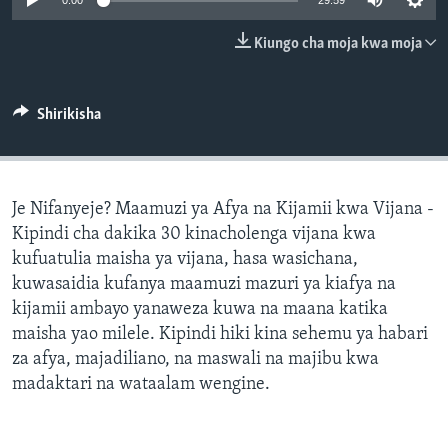
0:00
29:59
Kiungo cha moja kwa moja
Shirikisha
Je Nifanyeje? Maamuzi ya Afya na Kijamii kwa Vijana -
Kipindi cha dakika 30 kinacholenga vijana kwa
kufuatulia maisha ya vijana, hasa wasichana,
kuwasaidia kufanya maamuzi mazuri ya kiafya na
kijamii ambayo yanaweza kuwa na maana katika
maisha yao milele. Kipindi hiki kina sehemu ya habari
za afya, majadiliano, na maswali na majibu kwa
madaktari na wataalam wengine.