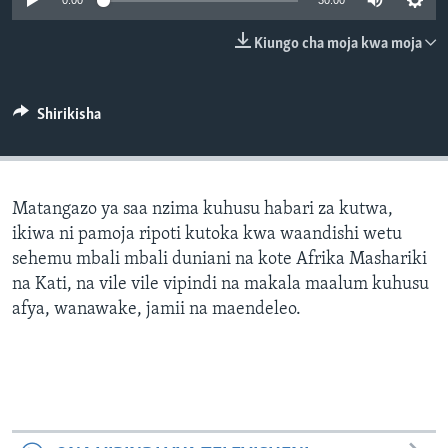
0:00
30:00
Kiungo cha moja kwa moja
Shirikisha
Matangazo ya saa nzima kuhusu habari za kutwa,
ikiwa ni pamoja ripoti kutoka kwa waandishi wetu
sehemu mbali mbali duniani na kote Afrika Mashariki
na Kati, na vile vile vipindi na makala maalum kuhusu
afya, wanawake, jamii na maendeleo.