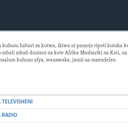
 kuhusu habari za kutwa, ikiwa ni pamoja ripoti kutoka 
mbali mbali duniani na kote Afrika Mashariki na Kati, na 
 maalum kuhusu afya, wanawake, jamii na maendeleo.
A TELEVISHENI
A RADIO