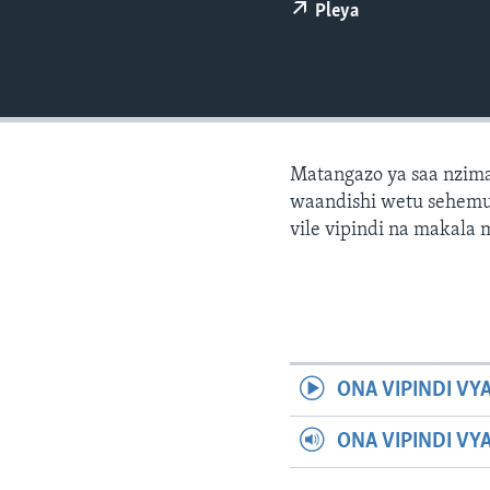
Pleya
Matangazo ya saa nzima
waandishi wetu sehemu 
vile vipindi na makala
ONA VIPINDI VY
ONA VIPINDI VY