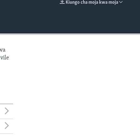
Kiungo cha moja kwa moja
EMBED
kwa
vile