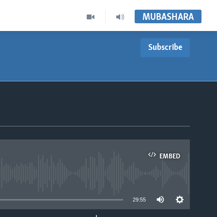
MUBASHARA
Subscribe
EMBED
able
29:55