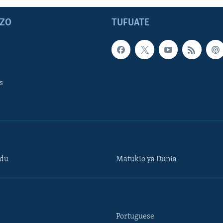
ZO
TUFUATE
s
ndu
Matukio ya Dunia
Portuguese